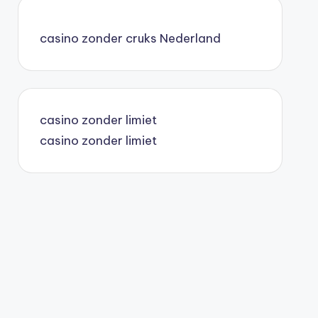
nové online casino
casino zonder cruks Nederland
nové cz online casino
casino belgique en ligne
casino zonder limiet
casino en ligne
casino zonder limiet
top 10 casino en ligne canada
le journal de sherbrooke
paris sportif canada
top 10 casino en ligne canada