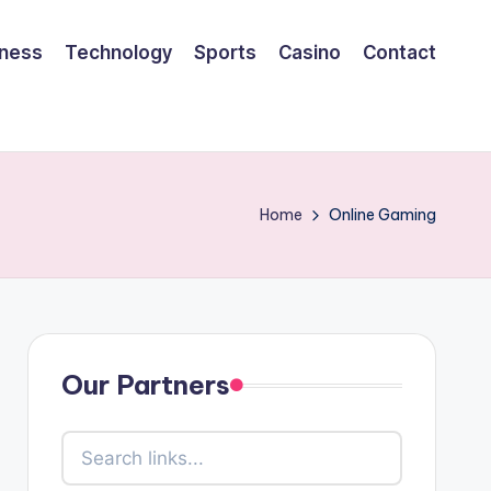
iness
Technology
Sports
Casino
Contact
Home
Online Gaming
Our Partners