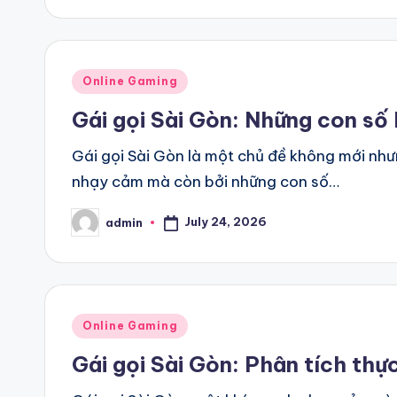
Posted
Online Gaming
in
Gái gọi Sài Gòn: Những con số
Gái gọi Sài Gòn là một chủ đề không mới nhưng
nhạy cảm mà còn bởi những con số…
July 24, 2026
admin
Posted
by
Posted
Online Gaming
in
Gái gọi Sài Gòn: Phân tích thự