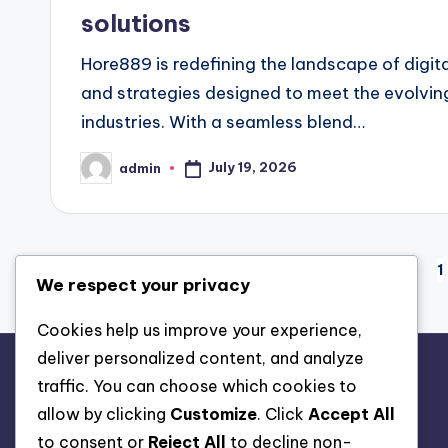
solutions
Hore889 is redefining the landscape of digit
and strategies designed to meet the evolvi
industries. With a seamless blend…
July 19, 2026
admin
Posted
by
Posts
1
We respect your privacy
pagination
Cookies help us improve your experience,
deliver personalized content, and analyze
traffic. You can choose which cookies to
allow by clicking
Customize
. Click
Accept All
rr88.auction
to consent or
Reject All
to decline non-