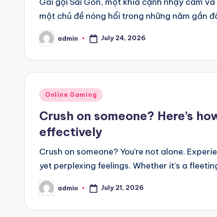
Gái gọi Sài Gòn, một khía cạnh nhạy cảm và 
một chủ đề nóng hổi trong những năm gần đ
July 24, 2026
admin
Posted
by
Posted
Online Gaming
in
Crush on someone? Here’s how 
effectively
Crush on someone? You're not alone. Experie
yet perplexing feelings. Whether it’s a fleet
July 21, 2026
admin
Posted
by