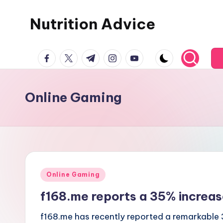
Nutrition Advice
Skip
to
Eat
content
facebook.com
twitter.com
t.me
instagram.com
youtube.com
better,
live
stronger
Online Gaming
Posted
Online Gaming
in
f168.me reports a 35% increas
f168.me has recently reported a remarkable 