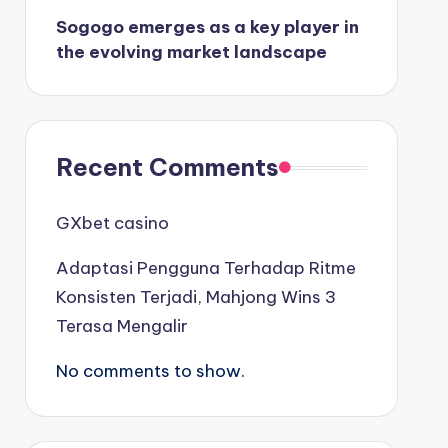
κορυφαιες στοιχηματικες εταιριες
Sogogo emerges as a key player in
the evolving market landscape
online casino zonder cruks
καινουργια online casino
Recent Comments
καζινο νεα
GXbet casino
ποκερ στην ελλαδα
Adaptasi Pengguna Terhadap Ritme
online casino χωρισ ταυτοποιηση
Konsisten Terjadi, Mahjong Wins 3
Terasa Mengalir
sazkove kancelare cr
No comments to show.
zahraniční sazkovky