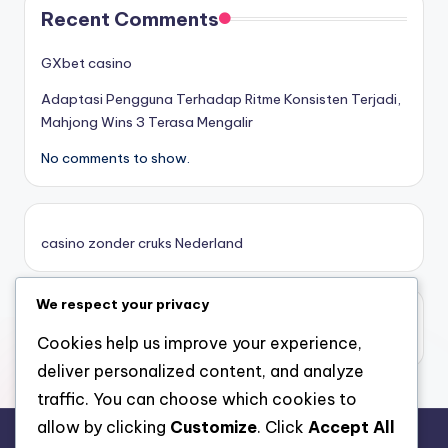
Recent Comments
κορυφαιες στοιχηματικες εταιριες
GXbet casino
Adaptasi Pengguna Terhadap Ritme Konsisten Terjadi,
online casino zonder cruks
Mahjong Wins 3 Terasa Mengalir
No comments to show.
καινουργια online casino
καζινο νεα
casino zonder cruks Nederland
ποκερ στην ελλαδα
We respect your privacy
casino zonder limiet
online casino χωρισ ταυτοποιηση
casino zonder limiet
Cookies help us improve your experience,
deliver personalized content, and analyze
sazkove kancelare cr
traffic. You can choose which cookies to
allow by clicking
Customize
. Click
Accept All
zahraniční sazkovky