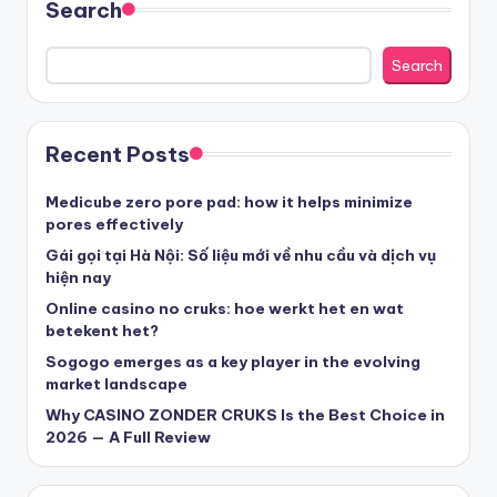
Search
nove casino cz
Search
στοιχηματικες εταιριες ελλαδα
Recent Posts
beste casino zonder cruks
Medicube zero pore pad: how it helps minimize
pores effectively
beste casinos zonder cruks
Gái gọi tại Hà Nội: Số liệu mới về nhu cầu và dịch vụ
hiện nay
Online casino no cruks: hoe werkt het en wat
beste casinos zonder cruks
betekent het?
Sogogo emerges as a key player in the evolving
goksites zonder cruks
market landscape
Why CASINO ZONDER CRUKS Is the Best Choice in
belgische online casino
2026 — A Full Review
στοιχηματικες εταιριες