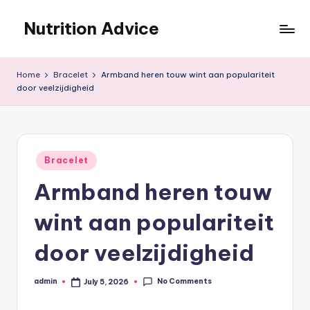
Nutrition Advice
Skip
to
Eat
content
better,
Home
Bracelet
Armband heren touw wint aan populariteit
live
door veelzijdigheid
stronger
Posted
Bracelet
in
Armband heren touw
wint aan populariteit
door veelzijdigheid
No Comments
admin
July 5, 2026
Posted
by